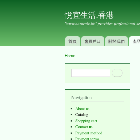
悅宜生活.香港
"www.naturalc.hk" provides professional se
首頁
會員戶口
關於我們
產
Main menu
Home
You are here
Search form
Search
Navigation
About us
Catalog
Shopping cart
Contact us
Payment method
Payment terms