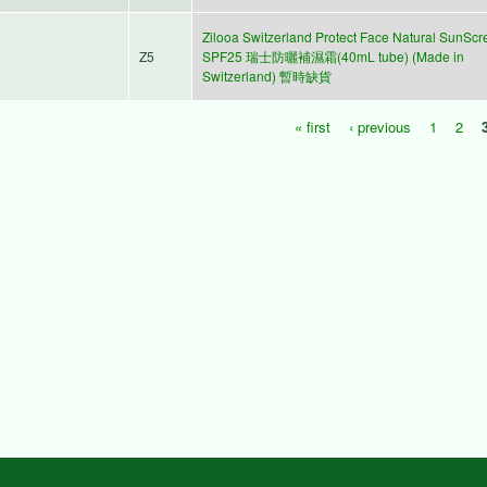
Zilooa Switzerland Protect Face Natural SunScr
Z5
SPF25 瑞士防曬補濕霜(40mL tube) (Made in
Switzerland) 暫時缺貨
« first
‹ previous
1
2
Pages