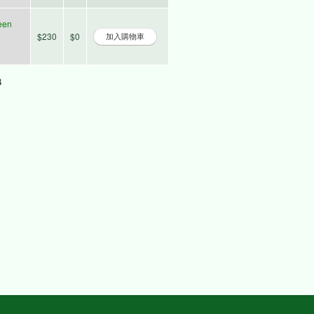
een
$230
$0
3