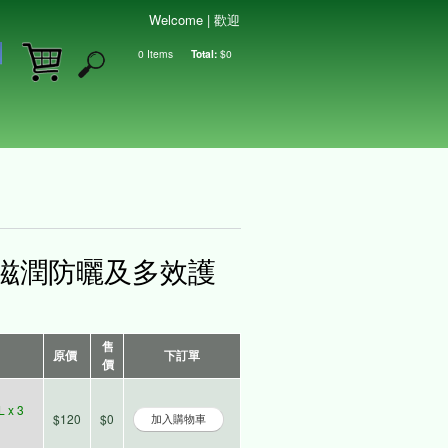
Welcome | 歡迎
0
Items
Total:
$0
Shopping cart
oducts 滋潤防曬及多效護
售
原價
下訂單
價
L x 3
$120
$0