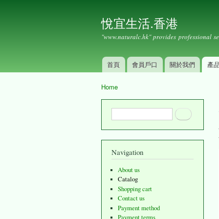
悅宜生活.香港
"www.naturalc.hk" provides professional se
首頁
會員戶口
關於我們
產
Main menu
Home
You are here
Search form
Search
Navigation
About us
Catalog
Shopping cart
Contact us
Payment method
Payment terms