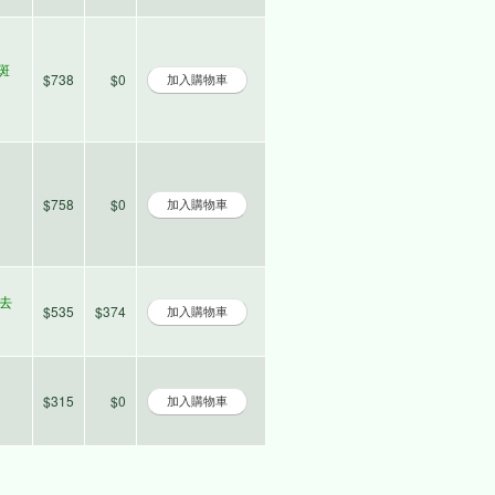
淡斑
$738
$0
$758
$0
潤去
$535
$374
$315
$0