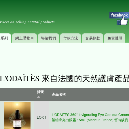
Skip to
Secondary menu
main
content
rvices on selling natural products.
品系列
網上購物車
聯絡我們
付款方法
交易條款
免責聲明
L'ODAÏTÈS 來自法國的天然護膚產
貨號
產品名稱
L'ODAÏTÈS 360° Invigorating Eye Contour Crea
LO.01
塑輪廓亮白眼霜 15mL (Made in France) 暫時缺貨