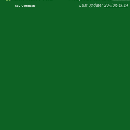
Dry Flowers/Herbal Tea 花茶系列
Pages
All Rights are reserved by
SKC Inter
Last update:
28-Jun-2024
SSL Certificate