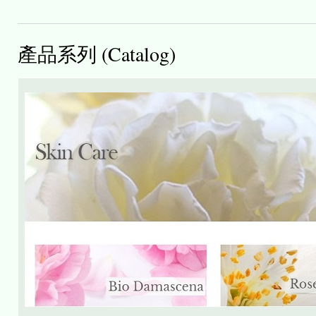
『悅宜生活』Natural.C 多款優惠禮遇,
歡迎來電或WhatsAp
Tel : 35683028 WhatsApp : 98371141
本店Showroom 地址 : 新蒲崗大有街34號新科技廣場10
本店購物滿$250，免費安排順豐送貨。
購物滿$380 ，可獲贈尼泊爾WSDO布藝小錢袋
產品系列 (Catalog)