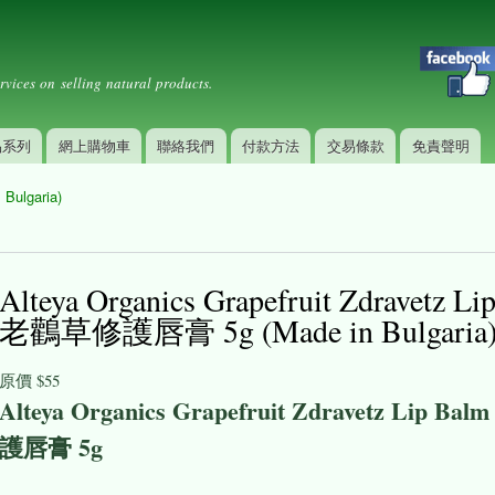
Skip to
Secondary menu
main
content
rvices on selling natural products.
品系列
網上購物車
聯絡我們
付款方法
交易條款
免責聲明
 Bulgaria)
Alteya Organics Grapefruit Zdravet
老鸛草修護唇膏 5g (Made in Bulgar
原價
$55
Alteya Organics Grapefruit Zdravetz L
護唇膏 5g