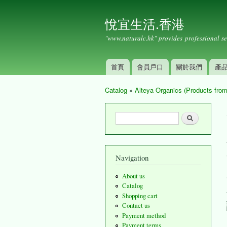
悅宜生活.香港
"www.naturalc.hk" provides professional se
首頁
會員戶口
關於我們
產
Main menu
Catalog
»
Alteya Organics (Products from
You are here
Search form
Search
Navigation
About us
Catalog
Shopping cart
Contact us
Payment method
Payment terms