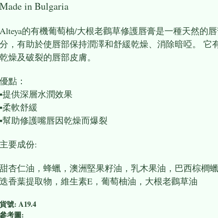
Made in Bulgari
Alteya的有機葡萄柚/大根老鸛草修護唇膏是一種天然
分，有助於使唇部保持潤澤和舒緩
乾燥
、消除暗啞。 它
乾燥及破裂的唇部皮膚。
優點：
•提供深層水潤效果
•柔軟舒緩
•幫助修護嘴唇因乾燥而爆裂
主要成份:
甜杏仁油，蜂蠟，澳洲堅果籽油，乳木果油，巴西棕櫚
迭香葉提取物，維生素E，葡萄柚油，大根老鸛草油
貨號:
A19.4
參考圖: