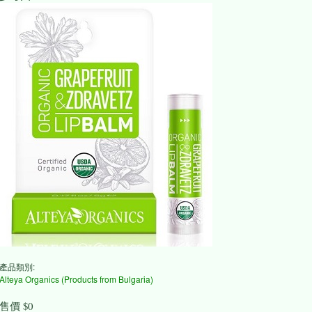
產品類別:
Alteya Organics (Products from Bulgaria)
售價
$0