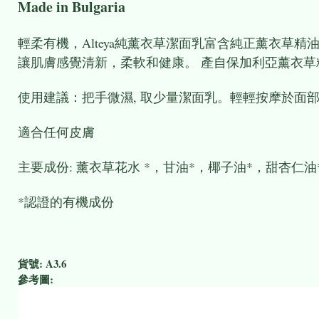
Made in Bulgari
輕柔有機，Alteya純薰衣草潔面乳富含純正薰衣草
讓肌膚感覺清新，柔軟和健康。 產自保加利亞薰衣
使用建議：把手微濕, 取少量潔面乳。輕輕按摩於面
適合任何皮膚
主要成份: 薰衣草花水 *，甘油*，椰子油*，甜杏仁
*認證的有機成份
貨號:
A3.6
參考圖: