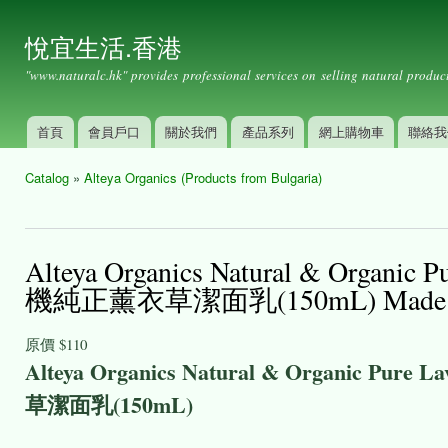
Ski
mai
悅宜生活.香港
con
"www.naturalc.hk" provides professional services on selling natural product
首頁
會員戶口
關於我們
產品系列
網上購物車
聯絡我
Main menu
Catalog
»
Alteya Organics (Products from Bulgaria)
You are here
Alteya Organics Natural & Organic
機純正薰衣草潔面乳(150mL) Made i
原價
$110
Alteya Organics Natural & Organic Pure L
草潔面乳(150mL)