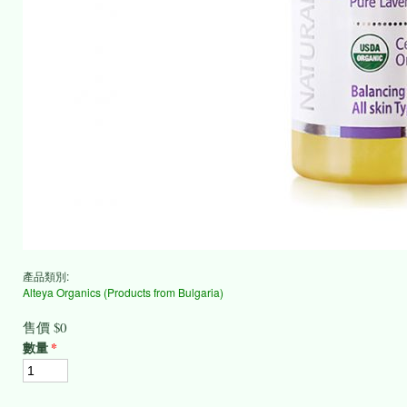
產品類別:
Alteya Organics (Products from Bulgaria)
售價
$0
數量
*