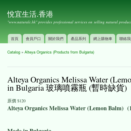
Ski
mai
悅宜生活.香港
con
"www.naturalc.hk" provides professional services on selling natural product
首頁
會員戶口
關於我們
產品系列
網上購物車
聯絡我
Main menu
Catalog
»
Alteya Organics (Products from Bulgaria)
You are here
Alteya Organics Melissa Water
in Bulgaria 玻璃噴霧瓶 (暫時缺貨)
原價
$120
Alteya Organics Melissa Water (L
Made in Bulgar