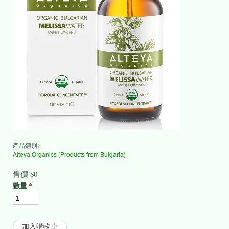
產品類別:
Alteya Organics (Products from Bulgaria)
售價
$0
數量
*