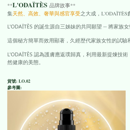
L'ODAÏTÈS
**
品牌故事**
集
天然、高效、奢華與感官享受
之大成，L'ODAÏT
L'ODAÏTÈS 的誕生源自三姊妹的共同願望 -- 
這個秘方簡單而效用顯著，久經歴代家族女性的試驗
L'ODAÏTÈS 認為護膚應返璞歸真，利用最新提煉
然健康的美態。
貨號:
LO.02
參考圖: