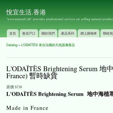
Ski
mai
悅宜生活.香港
con
"www.naturalc.hk" provides professional services on selling natural product
首頁
會員戶口
關於我們
產品系列
網上購物車
聯絡我
Main menu
Catalog
»
L'ODAÏTÈS 來自法國的天然護膚產品
You are here
L'ODAÏTÈS Brightening Seru
France) 暫時缺貨
原價
$738
L'ODAÏTÈS Brightening Serum
地中海植萃
Made in France